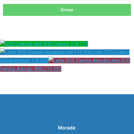
Enviar
Linha SOS Criança: 116 111
Linha SOS Criança
Desaparecida: 116 000
Linha SOS
Família-Adoção: 800 210 555
Morada: