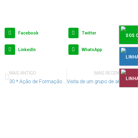
Facebook
Twitter
LinkedIn
WhatsApp
MAIS ANTIGO
MAIS RECENTE
30.ª Ação de Formação para Animadores, 10, 11 e 12 de maio em Caneças
Visita de um grupo de alunos do mestrado de Enfermagem da Universidade Católica Portuguesa
Apoie o IAC e invista no futuro das