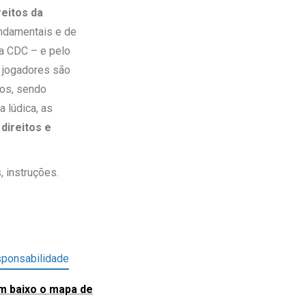
reitos da
undamentais e de
a CDC – e pelo
s jogadores são
ios, sendo
 lúdica, as
direitos e
, instruções.
ponsabilidade
em baixo o mapa de