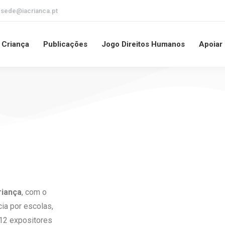
-sede@iacrianca.pt
a Criança
Publicações
Jogo Direitos Humanos
Apoiar
riança
, com o
cia por escolas,
 12 expositores