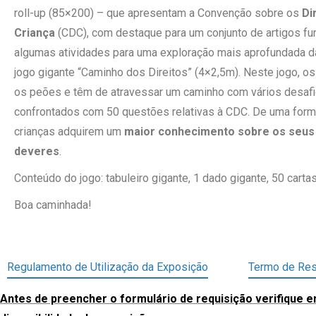
roll-up (85×200) – que apresentam a Convenção sobre os
Di
Criança
(CDC), com destaque para um conjunto de artigos f
algumas atividades para uma exploração mais aprofundada d
jogo gigante “Caminho dos Direitos” (4×2,5m). Neste jogo, o
os peões e têm de atravessar um caminho com vários desaf
confrontados com 50 questões relativas à CDC. De uma forma
crianças adquirem um
maior conhecimento sobre os seus 
deveres
.
Conteúdo do jogo: tabuleiro gigante, 1 dado gigante, 50 cartas
Boa caminhada!
Regulamento de Utilização da Exposição
Termo de Res
Antes de preencher o formulário de requisição verifique 