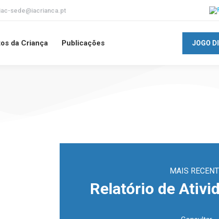
iac-sede@iacrianca.pt
tos da Criança
Publicações
JOGO D
MAIS RECENT
Relatório de Ativi