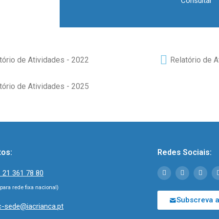
Consultar
tório de Atividades - 2022
Relatório de A
tório de Atividades - 2025
tos:
Redes Sociais:
 21 361 78 80
ara rede fixa nacional)
Subscreva a
c-sede@iacrianca.pt