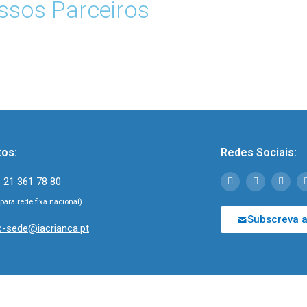
sos Parceiros
tos:
Redes Sociais:
 21 361 78 80
ara rede fixa nacional)
Subscreva a
c-sede@iacrianca.pt