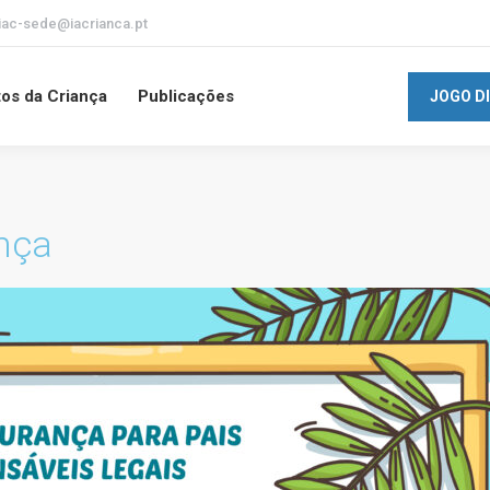
iac-sede@iacrianca.pt
tos da Criança
Publicações
JOGO D
nça