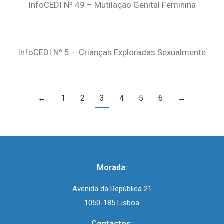
InfoCEDI Nº 49 – Mutilação Genital Feminina
InfoCEDI Nº 5 – Crianças Exploradas Sexualmente
←
1
2
3
4
5
6
→
Morada:
Avenida da República 21
1050-185 Lisboa
Contactos: