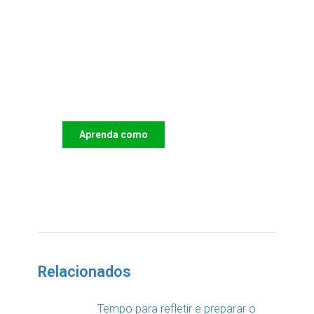
Apoie o IAC e invista no
futuro das Crianças
Aprenda como
DOAR
Relacionados
Tempo para refletir e preparar o