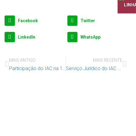
Facebook
Twitter
LinkedIn
WhatsApp
MAIS ANTIGO
MAIS RECENTE
Participação do IAC na 12th Annual Global Missing Children Network Conference
Serviço Jurídico do IAC – Dados Estatísticos de 2021
Apoie o IAC e invista no futuro das
Crianças