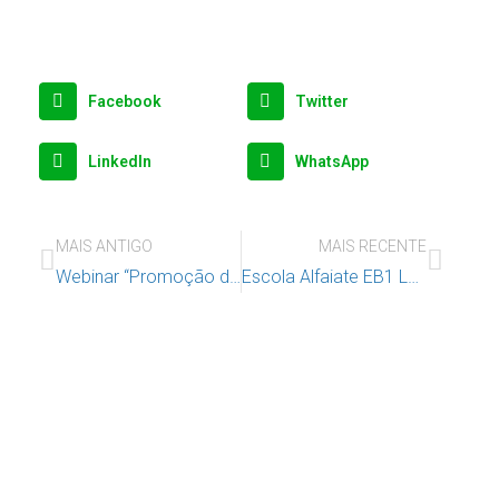
Facebook
Twitter
LinkedIn
WhatsApp
MAIS ANTIGO
MAIS RECENTE
Webinar “Promoção da participação e autonomia de crianças e jovens”
Escola Alfaiate EB1 Luíza Neto Jorge
Apoie o IAC e invista no futuro