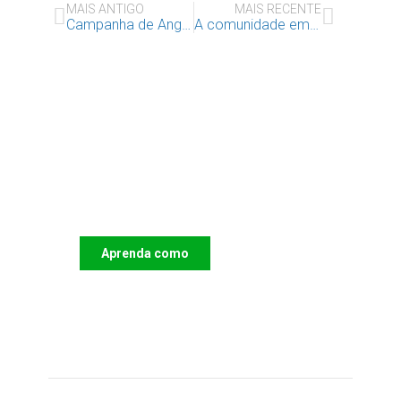
MAIS ANTIGO
MAIS RECENTE
Campanha de Angariação de Material Escolar
A comunidade em progresso rumo à Higiene Urbana
Apoie o IAC e invista no
futuro das Crianças
Aprenda como
DOAR