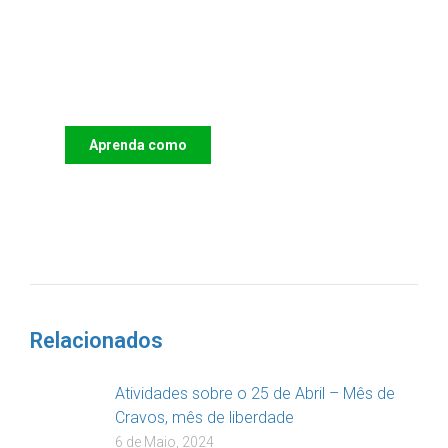
Apoie o IAC e invista no futuro
das Crianças
Aprenda como
DOAR
Relacionados
Atividades sobre o 25 de Abril – Mês de
Cravos, mês de liberdade
6 de Maio, 2024