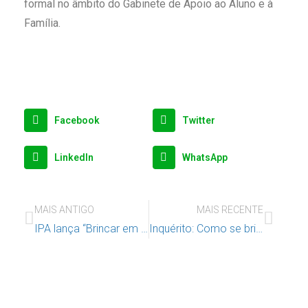
formal no âmbito do Gabinete de Apoio ao Aluno e à
Família.
Facebook
Twitter
LinkedIn
WhatsApp
MAIS ANTIGO
MAIS RECENTE
IPA lança “Brincar em Crise” em Ucraniano
Inquérito: Como se brinca em Portugal?