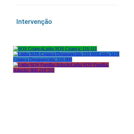
Intervenção
Linha SOS Criança: 116 111
Linha SOS
Criança Desaparecida: 116 000
Linha SOS Família-
Adoção: 800 210 555
Morada:
Avenida da República 21
1050-185 Lisboa