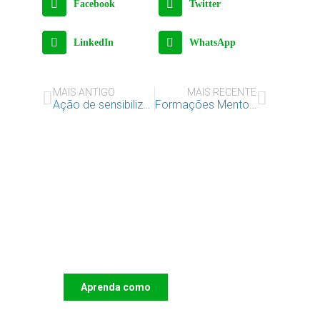
Facebook
Twitter
LinkedIn
WhatsApp
MAIS ANTIGO
MAIS RECENTE
Ação de sensibilização para docentes – “Gestão Positiva do Conflito”
Formações Mentorias
Apoie o IAC e invista no
futuro das Crianças
Aprenda como