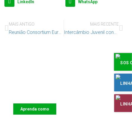
LinkedIn
WhatsApp
MAIS ANTIGO
MAIS RECENTE
Reunião Consortium Europeu RADAR
Intercâmbio Juvenil concelhio promove debate sobre os Direitos da Criança em ambiente digital
Apoie o IAC e invista no futuro das
Crianças
Aprenda como