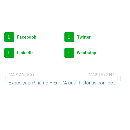
Facebook
Twitter
LinkedIn
WhatsApp
MAIS ANTIGO
MAIS RECENTE
Exposição «Shame – European Stories» até 30 de novembro no Mercado de Arroios
“A ouvir histórias conhecemos os nossos direitos!”