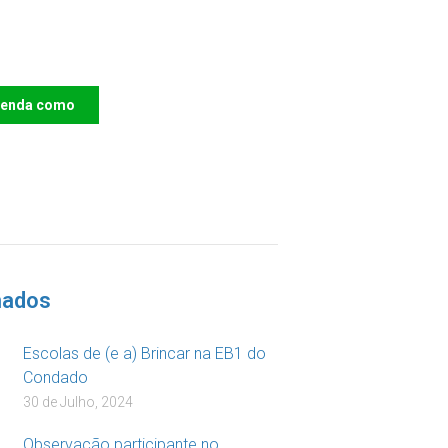
e o IAC e invista no
ro das Crianças
renda como
DOAR
nados
Escolas de (e a) Brincar na EB1 do
Condado
30 de Julho, 2024
Observação participante no