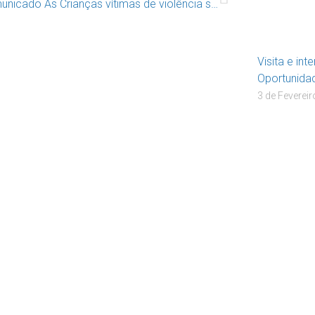
Comunicado As Crianças vítimas de violência sexual (a propósito do caso ocorrido numa Escola de Vimioso)
Visita e i
Oportunidad
3 de Fevereir