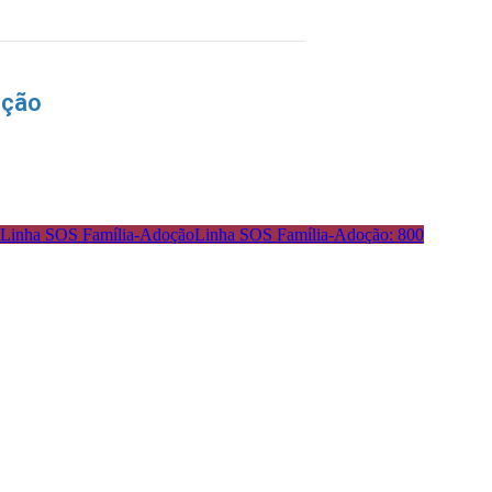
nção
Linha SOS Família-Adoção: 800
: