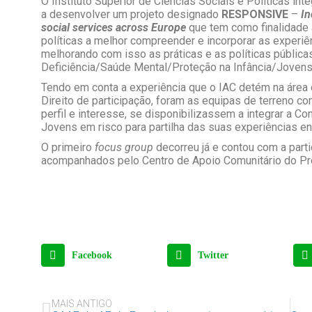
O Instituto Superior de Ciências Sociais e Políticas int
a desenvolver um projeto designado
RESPONSIVE
–
In
social services across Europe
que tem como finalidade a
políticas a melhor compreender e incorporar as experiê
melhorando com isso as práticas e as políticas públicas
Deficiência/Saúde Mental/Proteção na Infância/Jovens
Tendo em conta a experiência que o IAC detém na área
Direito de participação, foram as equipas de terreno con
perfil e interesse, se disponibilizassem a integrar a 
Jovens em risco para partilha das suas experiências en
O primeiro
focus group
decorreu já e contou com a part
acompanhados pelo Centro de Apoio Comunitário do Pr
Facebook
Twitter
MAIS ANTIGO