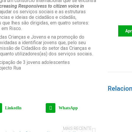
egra um consórcio internacional que se encontra
creasing Responsivess to citizen voice in
Apoi
judar os serviços sociais e as estruturas
futu
ncias e ideias de cidadãos e cidadãs,
 que lhes são dirigidas, em quatro setores:
 em Risco.
Ap
 das Crianças e Jovens e na promoção do
vidadas a identificar jovens que, pelo seu
Comissão de Cidadãos do setor das Crianças e
quanto utilizadores(as) dos serviços sociais.
icipação de 3 jovens adolescentes
ojecto Rua
Relacio
LinkedIn
WhatsApp
MAIS RECENTE