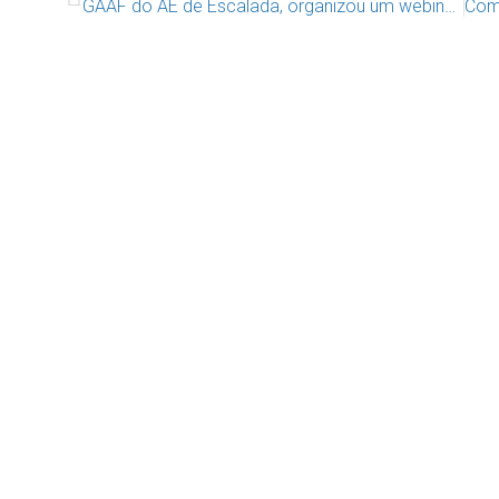
GAAF do AE de Escalada, organizou um webinar sobre o bom uso das tecnologias