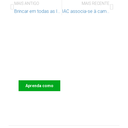
MAIS ANTIGO
MAIS RECENTE
Brincar em todas as Idades na Ajuda de Mãe
IAC associa-se à campanha “See. Speak. Stop.” da Missing Children Europe
Apoie o IAC e invista no futuro
das Crianças
Aprenda como
DOAR