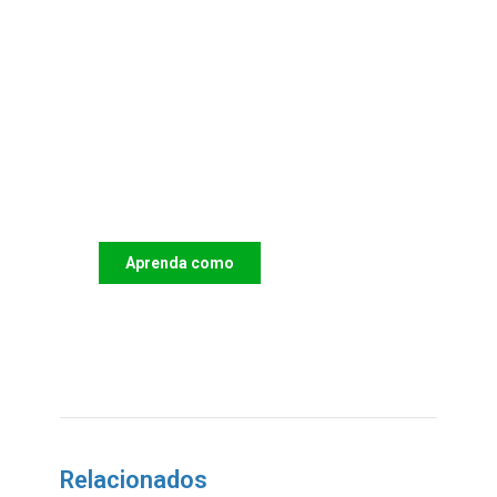
Apoie o IAC e invista no
futuro das Crianças
Aprenda como
DOAR
Relacionados