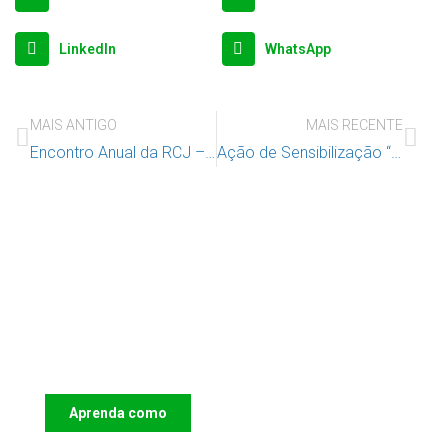
LinkedIn
WhatsApp
MAIS ANTIGO
MAIS RECENTE
Encontro Anual da RCJ – Crianças Expostas a Violência Doméstica, 3 dezembro em Lisboa
Ação de Sensibilização “Sou Criança e tenho Direitos
Apoie o IAC e invista no futuro das
Crianças
Aprenda como