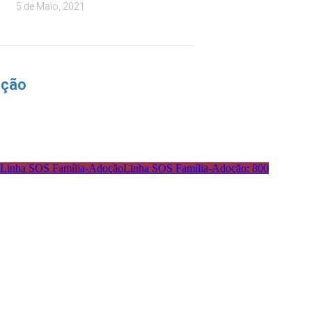
5 de Maio, 2021
nção
Linha SOS Família-Adoção: 800
: