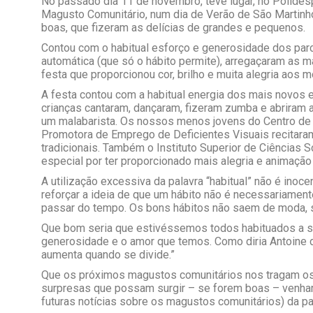
No passado dia 11 de novembro, teve lugar, no Polidesp
Magusto Comunitário, num dia de Verão de São Martinh
boas, que fizeram as delícias de grandes e pequenos.
Contou com o habitual esforço e generosidade dos par
automática (que só o hábito permite), arregaçaram as
festa que proporcionou cor, brilho e muita alegria aos
A festa contou com a habitual energia dos mais novo
crianças cantaram, dançaram, fizeram zumba e abriram
um malabarista. Os nossos menos jovens do Centro de
Promotora de Emprego de Deficientes Visuais recitara
tradicionais. Também o Instituto Superior de Ciências 
especial por ter proporcionado mais alegria e animaç
A utilização excessiva da palavra “habitual” não é inoc
reforçar a ideia de que um hábito não é necessariament
passar do tempo. Os bons hábitos não saem de moda,
Que bom seria que estivéssemos todos habituados a sorri
generosidade e o amor que temos. Como diria Antoine d
aumenta quando se divide.”
Que os próximos magustos comunitários nos tragam o
surpresas que possam surgir – se forem boas – venham
futuras notícias sobre os magustos comunitários) da pal