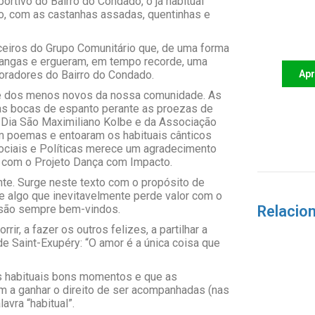
ortivo do Bairro do Condado, o já habitual
o, com as castanhas assadas, quentinhas e
Apoi
futu
ceiros do Grupo Comunitário que, de uma forma
 mangas e ergueram, em tempo recorde, uma
 moradores do Bairro do Condado.
Ap
s e dos menos novos da nossa comunidade. As
 as bocas de espanto perante as proezas de
 Dia São Maximiliano Kolbe e da Associação
m poemas e entoaram os habituais cânticos
Sociais e Políticas merece um agradecimento
ão com o Projeto Dança com Impacto.
ente. Surge neste texto com o propósito de
e algo que inevitavelmente perde valor com o
 são sempre bem-vindos.
Relacio
r, a fazer os outros felizes, a partilhar a
e Saint-Exupéry: “O amor é a única coisa que
s habituais bons momentos e que as
 a ganhar o direito de ser acompanhadas (nas
avra “habitual”.