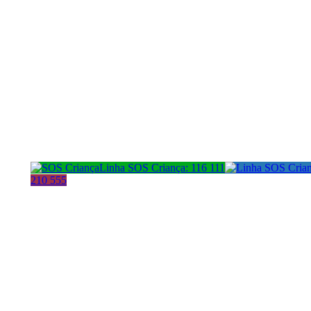
Linha SOS Criança: 116 111
210 555
Morada:
Cont