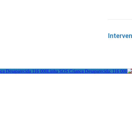
Interve
Linha SOS Criança Desaparecida: 116 000
actos:
Redes Sociais