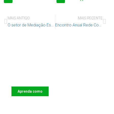
MAIS ANTIGO
MAIS RECENTE
O setor de Mediação Escolar do IAC realizou várias ações de sensibilização de combate ao bullying
Encontro Anual Rede Construir Juntos “Erotização e exposição a outros conteúdos nefastos, consequências para o desenvolvimento das crianças e adolescentes”
Apoie o IAC e invista no futuro das
Crianças
Aprenda como