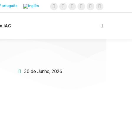
 o IAC
30 de Junho, 2026
Apoie o IAC e invista no
futuro das Crianças