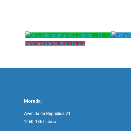
Linha SOS Criança: 116 111
Família-Adoção: 800 210 555
Morada:
Avenida da República 21
1050-185 Lisboa