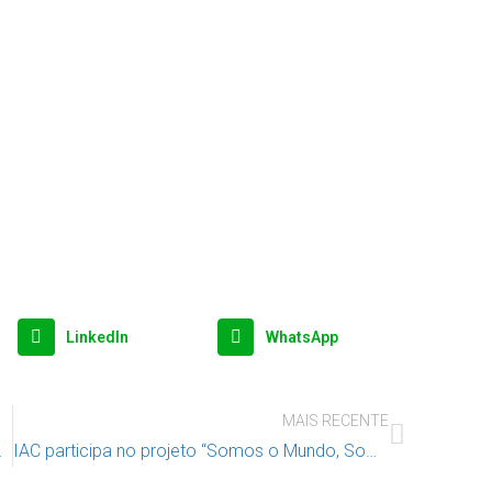
LinkedIn
WhatsApp
MAIS RECENTE
lo de Coimbra
IAC participa no projeto “Somos o Mundo, Somos o Sorriso” em Pombal