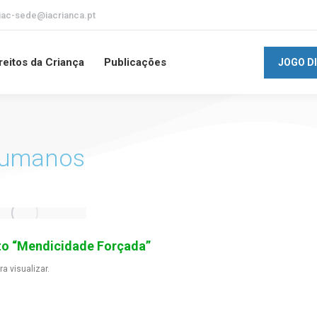
iac-sede@iacrianca.pt
reitos da Criança
Publicações
JOGO D
 Humanos
to “Mendicidade Forçada”
ra visualizar.