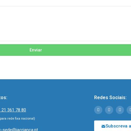
Enviar
tos:
Redes Sociais:
 21 361 78 80
ara rede fixa nacional)
Subscreva a
c-sede@iacrianca.pt