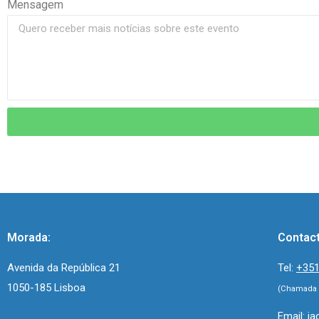
Mensagem
Morada:
Contac
Avenida da República 21
Tel:
+351
1050-185 Lisboa
(Chamada p
Email:
ia