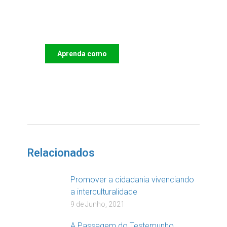
Apoie o IAC e invista no
futuro das Crianças
Aprenda como
DOAR
Relacionados
Promover a cidadania vivenciando
a interculturalidade
9 de Junho, 2021
A Passagem do Testemunho