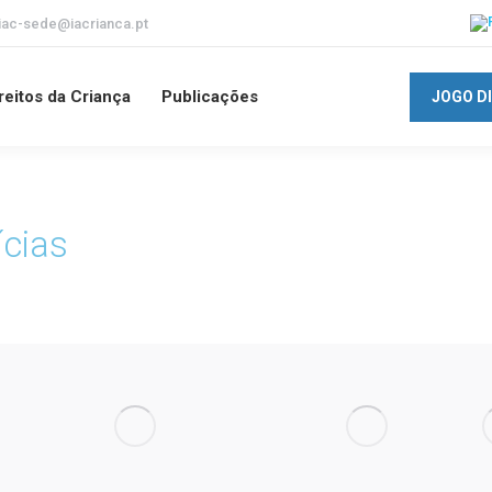
iac-sede@iacrianca.pt
reitos da Criança
Publicações
JOGO D
ícias