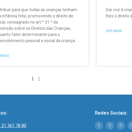
tribuir para que todas as crianças tenham
Dar voz à cria
 infância feliz, promovendo o direito de
lhes o direito 
car, consagrado no art.º 31.º da
venção sobre os Direitos das Crianças,
VER MAIS
uanto fator determinante para o
envolvimento pessoal e social da criança.
 MAIS
1
2
tos:
Redes Sociais:
 21 361 78 80