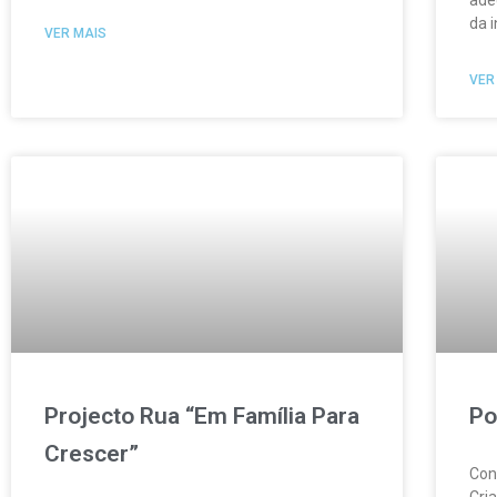
ade
da 
VER MAIS
VER
Projecto Rua “Em Família Para
Po
Crescer”
Con
Cri