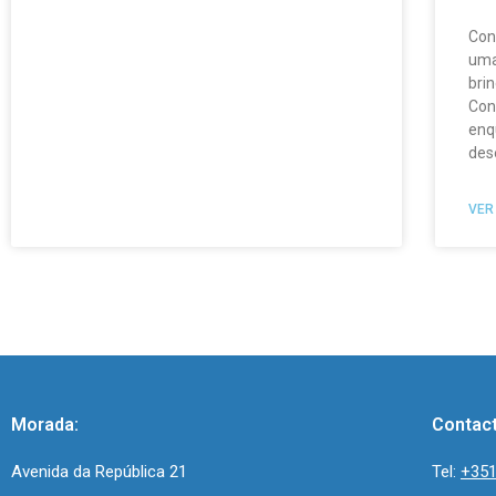
Con
uma
brin
Con
enq
des
VER
Morada:
Contac
Avenida da República 21
Tel:
+351