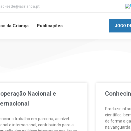
iac-sede@iacrianca.pt
tos da Criança
Publicações
JOGO D
operação Nacional e
Conhecim
ternacional
Produzir info
científico, be
enciar o trabalho em parceria, ao nível
de forma a ga
onal e internacional, contribuindo para a
na vanguarda 