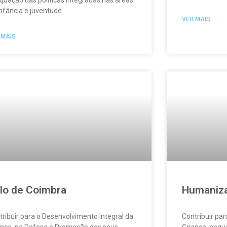
quação das políticas integradas nas áreas
infância e juventude.
VER MAIS
 MAIS
lo de Coimbra
Humaniz
tribuir para o Desenvolvimento Integral da
Contribuir par
ança, na Defesa e Promoção dos seus
Criança, enqua