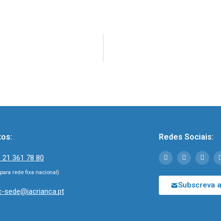
tos:
Redes Sociais:
 21 361 78 80
ara rede fixa nacional)
Subscreva a
c-sede@iacrianca.pt