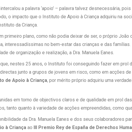
intercalou a palavra ‘apoio’ – palavra talvez desnecessária, poi
do, o impacto que o Instituto de Apoio à Criança adquiriu na so
stituto da Criança.
m primeiro plano, como não podia deixar de ser, o próprio João
ca, interessadíssimas no bem-estar das crianças e das famílias.
de de organização e realização, a Dra. Manuela Eanes.
que, nestes 25 anos, o Instituto foi conseguindo fazer em prol
 directas junto a grupos de jovens em risco, como em acções d
uto de Apoio à Criança
, por mérito próprio adquiriu uma verdade
das em torno de objectivos claros e de qualidade em prol das 
, tanto quanto à variedade de acções empreendidas, como quan
onibilidade da Dra. Manuela Eanes e dos seus colaboradores para
io à Criança
ao
III Premio Rey de España de Derechos Hum