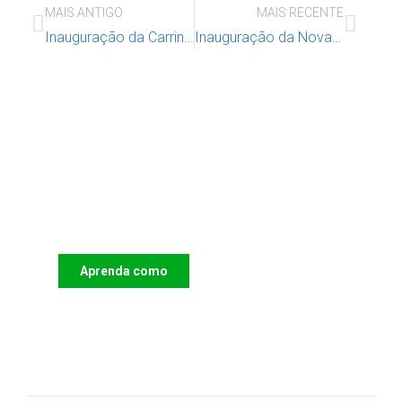
MAIS ANTIGO
MAIS RECENTE
Inauguração da Carrinha
Inauguração da Nova Sede IAC
Apoie o IAC e invista no futuro
das Crianças
Aprenda como
DOAR