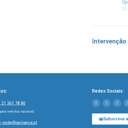
Op
21 
Intervenção
tos:
Redes Sociais:
 21 361 78 80
ara rede fixa nacional)
Subscreva a
c-sede@iacrianca.pt