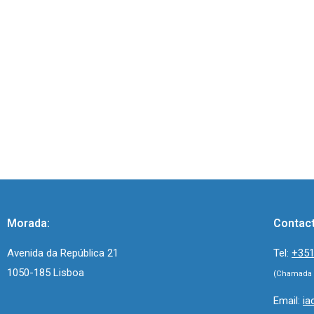
Morada:
Contac
Avenida da República 21
Tel:
+351
1050-185 Lisboa
(Chamada p
Email:
ia