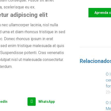
retium consequat. Fusce sit amet
a, scelerisque eu ex.
Aprenda 
ur adipiscing elit
 nec ullamcorper lacinia, nisl nulla
 urna et diam rhoncus tristique in sed
ec. Donec rhoncus ipsum in erat
DOA
sed enim tristique malesuada at quis
io. Suspendisse potenti. Cras venenatis
olutpat nisl ut malesuada consectetur.
Relacionado
nterdum.
O I
ce
fo
23 
kedIn
WhatsApp
O 
Me