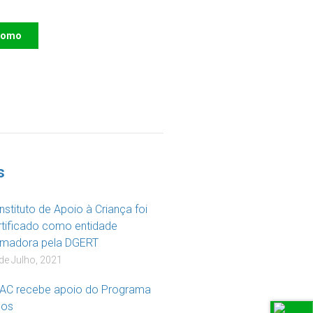
como
R
s
nstituto de Apoio à Criança foi
rtificado como entidade
rmadora pela DGERT
de Julho, 2021
IAC recebe apoio do Programa
os