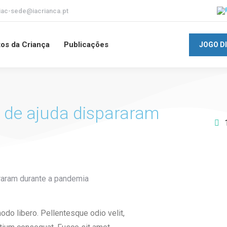
iac-sede@iacrianca.pt
tos da Criança
Publicações
JOGO D
 de ajuda dispararam
Apoie o I
mmodo libero. Pellentesque odio velit,
futuro d