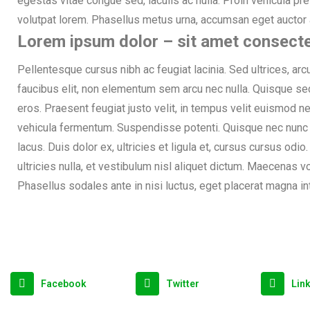
egestas vitae congue sed, iaculis ac nulla. Proin vehicula p
volutpat lorem. Phasellus metus urna, accumsan eget auctor 
Lorem ipsum dolor – sit amet consectet
Pellentesque cursus nibh ac feugiat lacinia. Sed ultrices, arcu
faucibus elit, non elementum sem arcu nec nulla. Quisque sed
eros. Praesent feugiat justo velit, in tempus velit euismod n
vehicula fermentum. Suspendisse potenti. Quisque nec nunc 
lacus. Duis dolor ex, ultricies et ligula et, cursus cursus od
ultricies nulla, et vestibulum nisl aliquet dictum. Maecenas v
Phasellus sodales ante in nisi luctus, eget placerat magna i
Facebook
Twitter
Lin