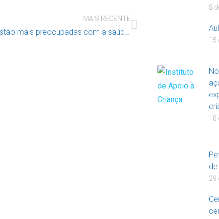
8 d
MAIS RECENTE
Au
Crianças estão mais preocupadas com a saúde, sobretudo com a dos avós
15 
No
aç
ex
cr
10 
Pe
de
29 
Ce
ce