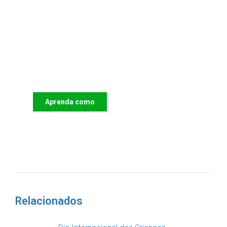
Apoie o IAC e invista no futuro
das Crianças
Aprenda como
DOAR
Relacionados