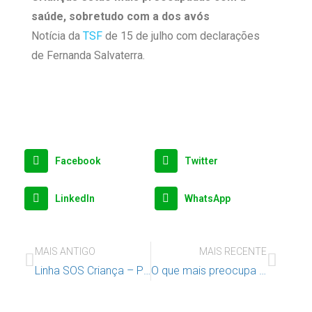
saúde, sobretudo com a dos avós
Notícia da
TSF
de 15 de julho com declarações
de Fernanda Salvaterra.
Facebook
Twitter
LinkedIn
WhatsApp
MAIS ANTIGO
MAIS RECENTE
Linha SOS Criança – Pedidos de ajuda dispararam durante a pandemia
O que mais preocupa as crianças na pandemia é a saúde dos avós