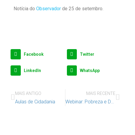
Notícia do
Observador
de 25 de setembro.
Facebook
Twitter
LinkedIn
WhatsApp
MAIS ANTIGO
MAIS RECENTE
Aulas de Cidadania
Webinar: Pobreza e Desigualdades na Infância – Garantir um Futuro Melhor para as Crianças na União Europeia