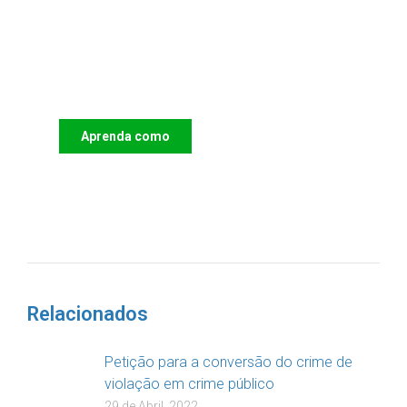
Apoie o IAC e invista no futuro
das Crianças
Aprenda como
DOAR
Relacionados
Petição para a conversão do crime de
violação em crime público
29 de Abril, 2022