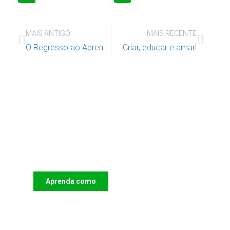
MAIS ANTIGO
MAIS RECENTE
O Regresso ao Aprender na Rua
Criar, educar e amar!
Apoie o IAC e invista no futuro
das Crianças
Aprenda como