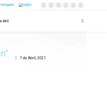
 o IAC
gn”
7 de Abril, 2021
Apoie o IAC e invista no
futuro das Crianças