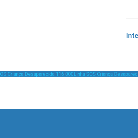
Int
Linha SOS Criança Desaparec