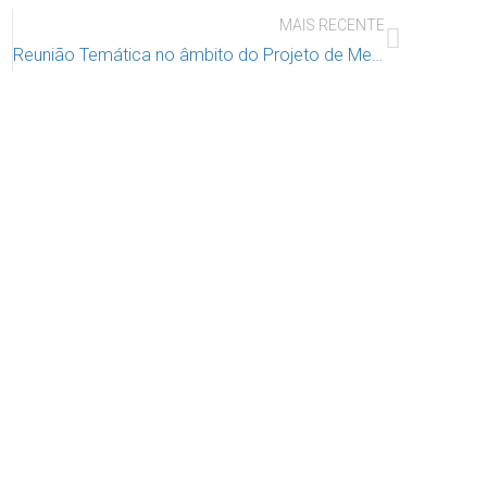
MAIS RECENTE
Reunião Temática no âmbito do Projeto de Mediação Escolar do IAC – “Práticas Restaurativas no Contexto Escolar e Aplicação de Círculos”