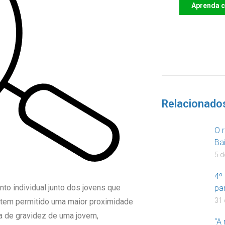
Aprenda 
DOA
Relacionado
O 
Ba
5 
4º
to individual junto dos jovens que
pa
31 
, tem permitido uma maior proximidade
a de gravidez de uma jovem,
“A