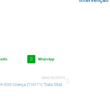
Intervenção
kedIn
WhatsApp
MAIS RECENTE
Reunião CHI-SOS-Criança (116111) “Data Strategy for Advocacy”