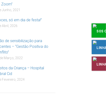
a Zoom”
e Junho, 2021
oces, só em dia de festa!”
e Abril, 2026
ão de sensibilização para
centes – “Gestão Positiva do
flito”
de Março, 2022
eitos da Criança – Hospital
bral Cid
e Fevereiro, 2024