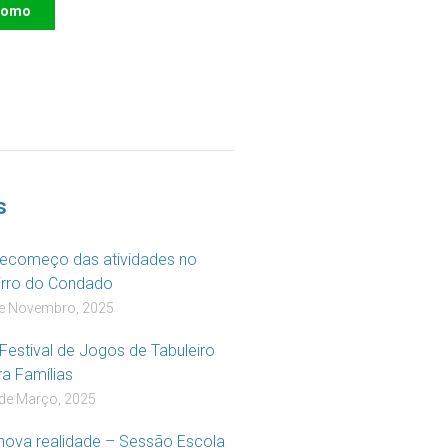
como
R
s
recomeço das atividades no
irro do Condado
de Novembro, 2025
 Festival de Jogos de Tabuleiro
ra Famílias
de Março, 2025
 nova realidade – Sessão Escola