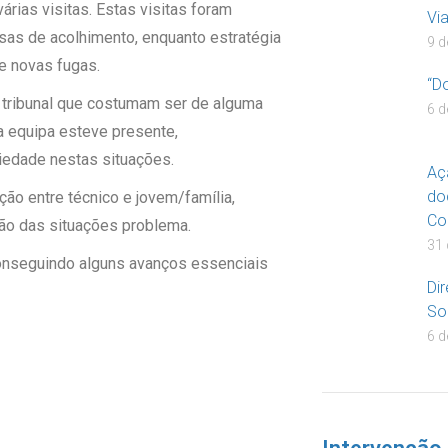
rias visitas. Estas visitas foram
Vi
sas de acolhimento, enquanto estratégia
9 d
de novas fugas.
“D
tribunal que costumam ser de alguma
6 d
a equipa esteve presente,
iedade nestas situações.
Aç
do
ão entre técnico e jovem/família,
Con
ução das situações problema.
31 
onseguindo alguns avanços essenciais
Dir
So
6 d