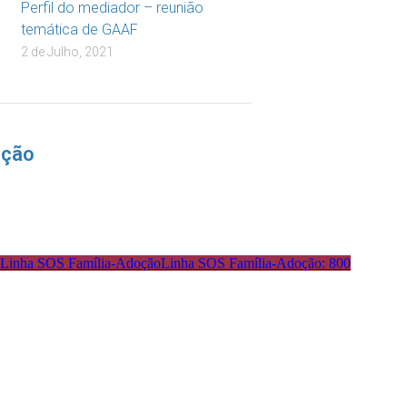
Perfil do mediador – reunião
temática de GAAF
2 de Julho, 2021
nção
Linha SOS Família-Adoção: 800