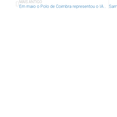
MAIS ANTIGO
Em maio o Polo de Coimbra representou o IAC em vários webinares em que o Direito à Educação foi o tema central