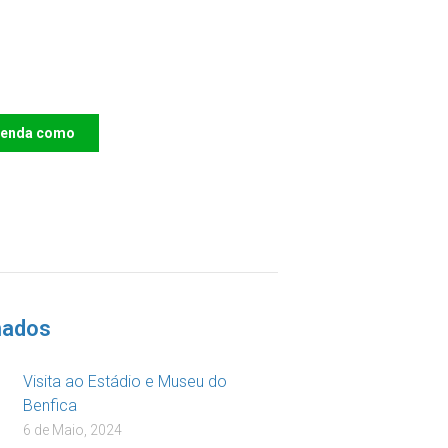
e o IAC e invista no
ro das Crianças
renda como
DOAR
nados
Visita ao Estádio e Museu do
Benfica
6 de Maio, 2024