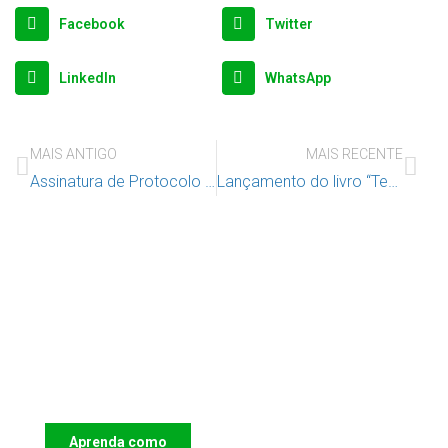
Facebook
Twitter
LinkedIn
WhatsApp
MAIS ANTIGO
MAIS RECENTE
Assinatura de Protocolo – Ação Escola de 2ª Oportunidade – Educar e Formar para Inserir – Lisboa
Lançamento do livro “Temas de Direito Pediátrico” – da autoria de Jorge Duarte Pinheiro. O livro tem o apoio do IAC – 29 setembro 15 horas
Apoie o IAC e invista no futuro das
Crianças
Aprenda como