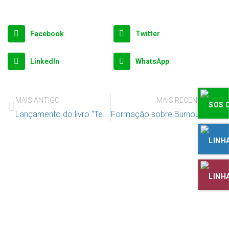
Facebook
Twitter
LinkedIn
WhatsApp
MAIS ANTIGO
MAIS RECENTE
Lançamento do livro “Temas de Direito Pediátrico” – da autoria de Jorge Duarte Pinheiro. O livro tem o apoio do IAC – 29 setembro 15 horas
Formação sobre Burnout na Lituânia
Apoie o IAC e invista no futuro das
Crianças