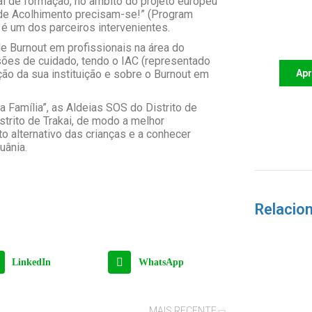
l de formação, no âmbito do projeto europeu
 de Acolhimento precisam-se!” (Program
Apoi
 um dos parceiros intervenientes.
futu
e Burnout em profissionais na área do
ssões de cuidado, tendo o IAC (representado
ção da sua instituição e sobre o Burnout em
Ap
a Família”, as Aldeias SOS do Distrito de
strito de Trakai, de modo a melhor
 alternativo das crianças e a conhecer
uânia.
Relacio
LinkedIn
WhatsApp
MAIS RECENTE