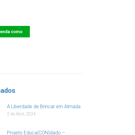
e o IAC e invista no
ro das Crianças
renda como
DOAR
nados
A Liberdade de Brincar em Almada
2 de Abril, 2024
Projeto Educa(CON)dado –