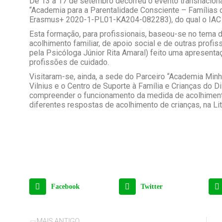
De 13 a 17 de setembro decorreu o evento transnaciona
“Academia para a Parentalidade Consciente – Famílias
Erasmus+ 2020-1-PL01-KA204-082283), do qual o IAC é
Esta formação, para profissionais, baseou-se no tema d
acolhimento familiar, de apoio social e de outras profi
pela Psicóloga Júnior Rita Amaral) feito uma apresenta
profissões de cuidado.
Visitaram-se, ainda, a sede do Parceiro “Academia Minh
Vilnius e o Centro de Suporte à Família e Crianças do Di
compreender o funcionamento da medida de acolhimento
diferentes respostas de acolhimento de crianças, na Lit
Facebook
Twitter
MAIS ANTIGO