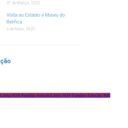
31 de Março, 2025
Visita ao Estádio e Museu do
Benfica
6 de Maio, 2025
nção
Linha SOS Família-Adoção: 800