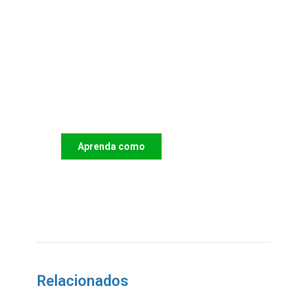
Apoie o IAC e invista no
futuro das Crianças
Aprenda como
DOAR
Relacionados