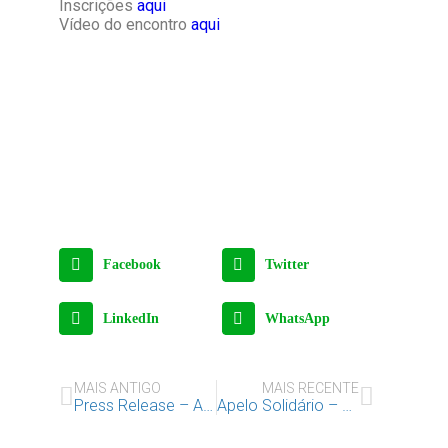
Inscrições
aqui
Vídeo do encontro
aqui
Facebook
Twitter
LinkedIn
WhatsApp
MAIS ANTIGO
MAIS RECENTE
Press Release – A violência contra as Crianças é sempre condenável
Apelo Solidário – Pela Paz na Ucrânia