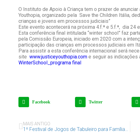
O Instituto de Apoio à Criança tem o prazer de anunciar 
Youthopia, organizado pela Save the Children Itália, de
crianças e jovens em processos judiciais”
Este evento acontecerá na próxima 4.f.ª e 5.f.ª, dia 24 
Esta conferência final intitulada “winter school” faz par
pela Comissão Europeia, iniciado em 2020 com a intenç
participação das crianças em processos judiciais em Itá
Para assistir a esta conferência internacional será nece
site
www.justiceyouthopia.com
e seguir as indicações a
WinterSchool_programa final
Facebook
Twitter
MAIS ANTIGO
1º Festival de Jogos de Tabuleiro para Famílias – 21 e 22 de maio no Casino Estoril