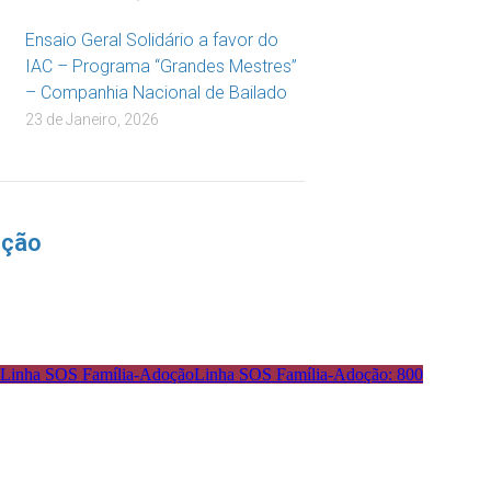
Ensaio Geral Solidário a favor do
IAC – Programa “Grandes Mestres”
– Companhia Nacional de Bailado
23 de Janeiro, 2026
nção
Linha SOS Família-Adoção: 800