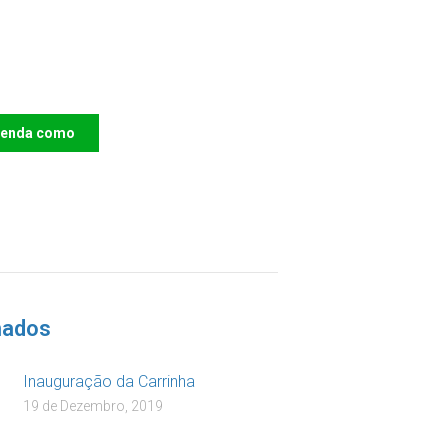
e o IAC e invista no
ro das Crianças
renda como
DOAR
nados
Inauguração da Carrinha
19 de Dezembro, 2019