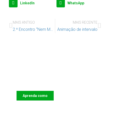
LinkedIn
WhatsApp
MAIS ANTIGO
MAIS RECENTE
2.º Encontro “Nem Mais uma Palmada” 14 dezembro na Fundação Calouste Gulbenkian em Lisboa
Animação de intervalo
Apoie o IAC e invista no futuro
das Crianças
Aprenda como