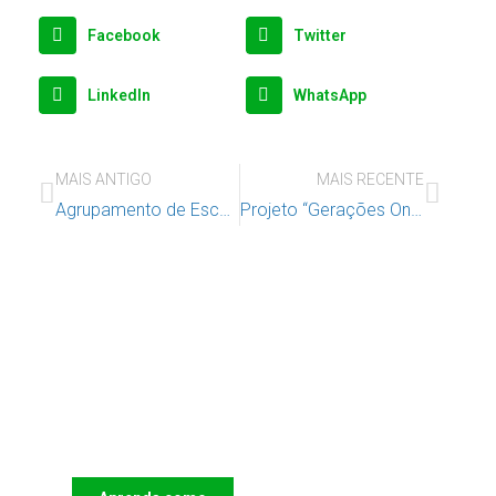
Facebook
Twitter
LinkedIn
WhatsApp
MAIS ANTIGO
MAIS RECENTE
Agrupamento de Escolas Braamcamp Freire realizaram ações de sensibilização sobre bullying e cyberbullying
Projeto “Gerações Online” Rede Juvenil Crescer Juntos – Pólo de Lisboa
Apoie o IAC e invista no futuro
das Crianças