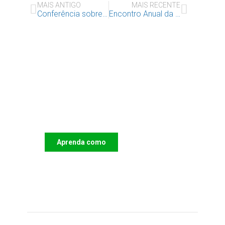
MAIS ANTIGO
MAIS RECENTE
Conferência sobre as piores formas de trabalho infantil
Encontro Anual da Rede Construir Juntos
Apoie o IAC e invista no
futuro das Crianças
Aprenda como
DOAR