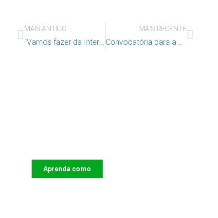
MAIS ANTIGO
MAIS RECENTE
“Vamos fazer da Internet um lugar seguro para todas as Crianças”
Convocatória para a Assembleia Geral Ordinária do Instituto de Apoio à Criança – 31 de março de 2023, 16 horas
Apoie o IAC e invista no futuro
das Crianças
Aprenda como