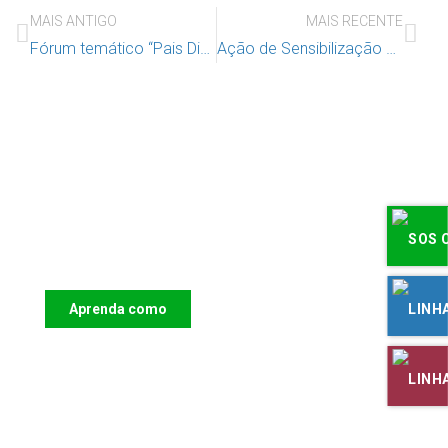
MAIS ANTIGO
MAIS RECENTE
Fórum temático “Pais Digitais – Pela Parentalidade Digital Positiva”
Ação de Sensibilização – Não me esqueças!
Apoie o IAC e invista no futuro das
Crianças
Aprenda como
DOAR