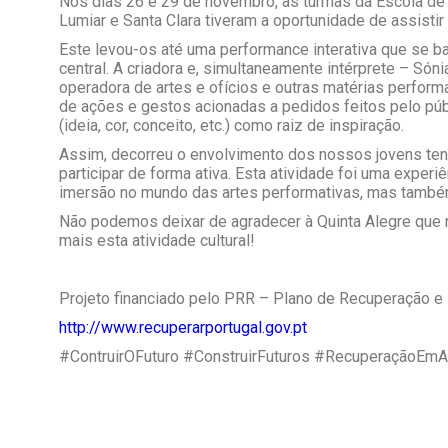
Nos dias 26 e 29 de novembro, as turmas da Escola de 
Lumiar e Santa Clara tiveram a oportunidade de assistir
Este levou-os até uma performance interativa que se b
central. A
criadora e, simultaneamente intérprete – Sóni
operadora de artes e ofícios e outras matérias perform
de ações e gestos acionadas a pedidos feitos pelo pú
(ideia, cor, conceito, etc.) como raiz de inspiração
.
Assim, decorreu o envolvimento dos nossos jovens ten
participar de forma ativa. Esta atividade foi uma expe
imersão no mundo das artes performativas, mas também 
Não podemos deixar de agradecer à Quinta Alegre que n
mais esta atividade cultural!
Projeto financiado pelo PRR – Plano de Recuperação e 
http://www.recuperarportugal.gov.pt
#ContruirOFuturo #ConstruirFuturos #RecuperaçãoEm