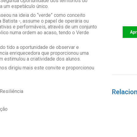
Segunda Oportunidade dos territórios do
 a um espetáculo único.
Apoi
aseou na ideia do “verde” como conceito
futu
a Batista -, assume o papel de operária ou
ativas e performáveis, através de um conjunto
blico numa ordem ao acaso, tendo o Verde
Ap
do tido a oportunidade de observar e
riência enriquecedora que proporcionou uma
estimulou a criatividade dos alunos.
os dirigiu mais este convite e proporcionou
Relacio
Resiliência
Ação