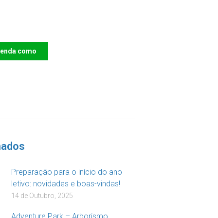
e o IAC e invista no
ro das Crianças
renda como
DOAR
nados
Preparação para o início do ano
letivo: novidades e boas-vindas!
14 de Outubro, 2025
Adventure Park – Arborismo