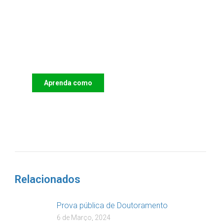
Apoie o IAC e invista no futuro
das Crianças
Aprenda como
DOAR
Relacionados
Prova pública de Doutoramento
6 de Março, 2024