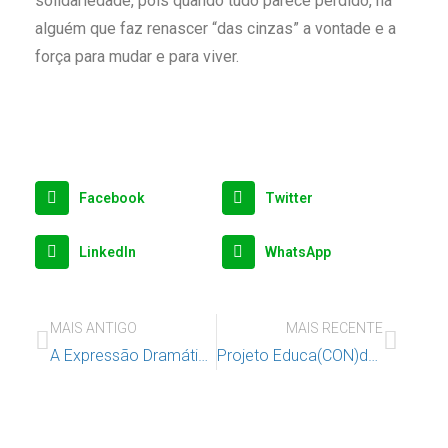
solidariedade, pois quando tudo parece perdido, há
alguém que faz renascer “das cinzas” a vontade e a
força para mudar e para viver.
Facebook
Twitter
LinkedIn
WhatsApp
MAIS ANTIGO
MAIS RECENTE
A Expressão Dramática – uma ferramenta para desbloquear e desenvolver competências
Projeto Educa(CON)dado em parceria com a Ciência Viva