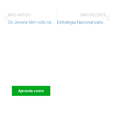
MAIS ANTIGO
MAIS RECENTE
Os Jovens têm voto na matéria
Estratégia Nacional para os Direitos das Vítimas de Crime 2024 a 2028
Apoie o IAC e invista no futuro das
Crianças
Aprenda como