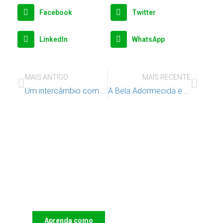
Facebook
Twitter
LinkedIn
WhatsApp
MAIS ANTIGO
MAIS RECENTE
Um intercâmbio com história na cidade de Lisboa
A Bela Adormecida e o Circo de Natal
Apoie o IAC e invista no futuro
das Crianças
Aprenda como