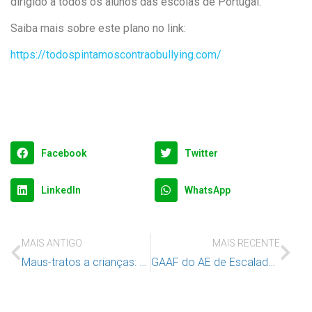
dirigido a todos os alunos das escolas de Portugal.
Saiba mais sobre este plano no link:
https://todospintamoscontraobullying.com/
Facebook
Twitter
LinkedIn
WhatsApp
MAIS ANTIGO
MAIS RECENTE
Maus-tratos a crianças: Conselho da Europa quer indemnizar vítimas
GAAF do AE de Escalada, organizou um webinar sobre o bom uso das tecnologias