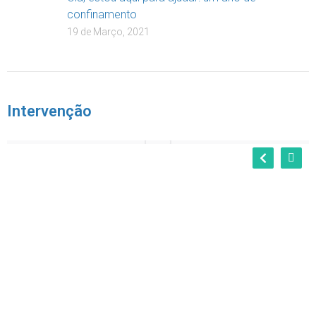
confinamento
19 de Março, 2021
Intervenção
Projecto Rua “Em Família Para Crescer”
Serviços Intervenientes